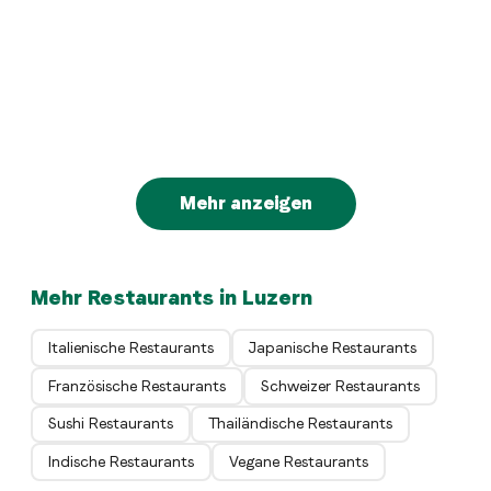
Netzwerk Neubad
Luzern
Italian
PASTARAZZI Hirschengraben
Luzern
Swiss
Jazzkantine zum Graben
Luzern
Greek
Restaurant Ammos
Luzern
Arabic
BaBa Luzern
Luzern
Luzern
Mehr anzeigen
Mehr Restaurants in Luzern
Italienische Restaurants
Japanische Restaurants
Französische Restaurants
Schweizer Restaurants
Sushi Restaurants
Thailändische Restaurants
Indische Restaurants
Vegane Restaurants