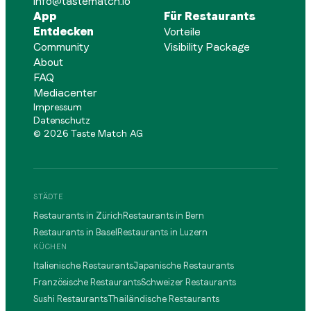
info@tastematch.io
App
Für Restaurants
Entdecken
Vorteile
Community
Visibility Package
About
FAQ
Mediacenter
Impressum
Datenschutz
©
2026
Taste Match AG
STÄDTE
Restaurants in Zürich
Restaurants in Bern
Restaurants in Basel
Restaurants in Luzern
KÜCHEN
Italienische Restaurants
Japanische Restaurants
Französische Restaurants
Schweizer Restaurants
Sushi Restaurants
Thailändische Restaurants