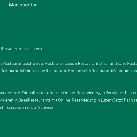
Mediacenter
el
Restaurants in Luzern
he Restaurants
Schweizer Restaurants
Sushi Restaurants
Thailändische Rest
 Restaurants
Chinesische Restaurants
Koreanische Restaurants
Vietnamesis
servieren in Zürich
Restaurants mit Online-Reservierung in Bern
Jetzt Tisch 
ervieren in Basel
Restaurants mit Online-Reservierung in Luzern
Jetzt Tisch r
sch reservieren in der Schweiz