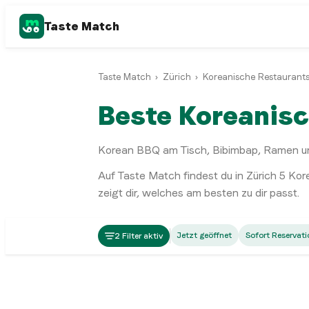
Taste Match
Taste Match
›
Zürich
›
Koreanische Restaurant
Beste Koreanisc
Korean BBQ am Tisch, Bibimbap, Ramen un
Auf Taste Match findest du in
Zürich
5
Kor
zeigt dir, welches am besten zu dir passt.
Korean
Jetzt geöffnet
Sofort Reservati
2 Filter aktiv
Gaijin Izakaya
Korean
De Koreaner 59
Zürich
Zürich