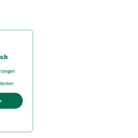
och
anzeigen
tdecken
p