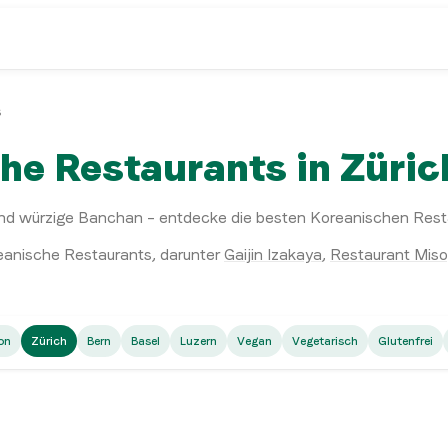
s
he Restaurants in Züric
d würzige Banchan – entdecke die besten Koreanischen Restau
eanische Restaurants
, darunter
Gaijin Izakaya
,
Restaurant Mis
Korean
Ko
on
Zürich
Bern
Basel
Luzern
Vegan
Vegetarisch
Glutenfrei
Restaurant Misoga
A
Korean
Eisenhof
Zürich
Zür
Zürich