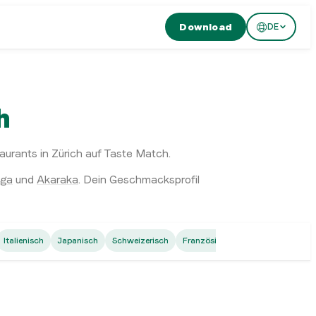
Download
DE
h
rants in Zürich auf Taste Match.
oga
und
Akaraka
. Dein Geschmacksprofil
rean
Italienisch
Japanisch
Schweizerisch
Französisch
Thailändisch
N
karaka
ich