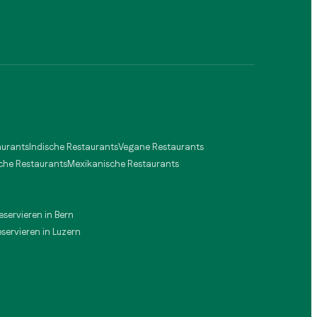
aurants
Indische Restaurants
Vegane Restaurants
che Restaurants
Mexikanische Restaurants
reservieren in Bern
eservieren in Luzern