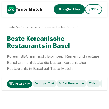
Taste Match
Google Play
DE
Taste Match
›
Basel
›
Koreanische Restaurants
Beste Koreanische
Restaurants in Basel
Korean BBQ am Tisch, Bibimbap, Ramen und würzige
Banchan – entdecke die besten Koreanischen
Restaurants in Basel auf Taste Match.
Korean
Jetzt geöffnet
Sofort Reservation
Zürich
Bern
2 Filter aktiv
Restaurant Bori
Korean
Kimchi
Basel
Basel