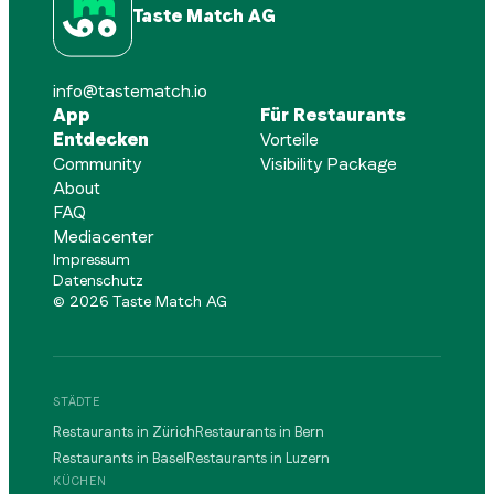
Taste Match AG
info@tastematch.io
App
Für Restaurants
Entdecken
Vorteile
Community
Visibility Package
About
FAQ
Mediacenter
Impressum
Datenschutz
©
2026
Taste Match AG
STÄDTE
Restaurants in Zürich
Restaurants in Bern
Restaurants in Basel
Restaurants in Luzern
KÜCHEN