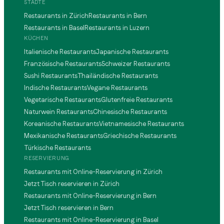
STÄDTE
Restaurants in Zürich
Restaurants in Bern
Restaurants in Basel
Restaurants in Luzern
KÜCHEN
Italienische Restaurants
Japanische Restaurants
Französische Restaurants
Schweizer Restaurants
Sushi Restaurants
Thailändische Restaurants
Indische Restaurants
Vegane Restaurants
Vegetarische Restaurants
Glutenfreie Restaurants
Naturwein Restaurants
Chinesische Restaurants
Koreanische Restaurants
Vietnamesische Restaurants
Mexikanische Restaurants
Griechische Restaurants
Türkische Restaurants
RESERVIERUNG
Restaurants mit Online-Reservierung in Zürich
Jetzt Tisch reservieren in Zürich
Restaurants mit Online-Reservierung in Bern
Jetzt Tisch reservieren in Bern
Restaurants mit Online-Reservierung in Basel