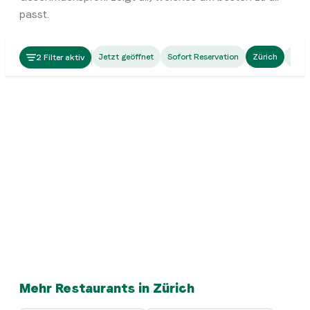
passt.
Chinese
Jetzt geöffnet
Sofort Reservation
Zürich
Bern
2 Filter aktiv
BUND 39 | 外滩 39 | Taste of Shanghai
Chinese
Achi
Zürich
Chinese
LÈ Cuisine | 乐厨
Zürich
Chinese
khujug restaurant
Zürich
Chinese
HONGXI TAPAS
Zürich
Chinese
Peking Garden
Zürich
Chinese
Peking Garden
Zürich
Chinese
Restaurant Tasty Haus
Zürich
Chinese
Yan-Ruyi Asiatisches Restaurant
Zürich
Chinese
Peking Garden
Zürich
Chinese
scent of bamboo
Zürich
Chinese
Meister Gao
Zürich
Zürich
Mehr Restaurants in Zürich