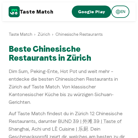
Taste Match
Google Play
EN
Taste Match
›
Zürich
›
Chinesische Restaurants
Beste Chinesische
Restaurants in Zürich
Dim Sum, Peking-Ente, Hot Pot und weit mehr –
entdecke die besten Chinesischen Restaurants in
Zürich auf Taste Match. Von klassischer
Kantonesischer Küche bis zu würzigen Sichuan-
Gerichten.
Auf Taste Match findest du in
Zürich
12
Chinesische
Restaurants
, darunter
BUND 39 | 外滩 39 | Taste of
Shanghai
,
Achi
und
LÈ Cuisine | 乐厨
. Dein
Geschmacksprofil zeigt dir, welches am besten zu dir