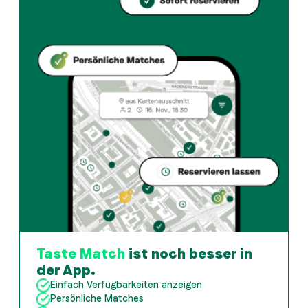
Wie kann ich bei magdi beiz & bar einen Tisch reservieren?
Reserviere direkt über die Taste Match App – in wen
Wann ist magdi beiz & bar geöffnet?
Montag: Geschlossen. Dienstag: Geschlossen. Mittwoch:
Wie finde ich Restaurants die zu meinem Geschmack pass
Die Taste Match App analysiert deinen persönlichen G
Taste Match
ist noch besser in
der App.
Einfach Verfügbarkeiten anzeigen
Persönliche Matches