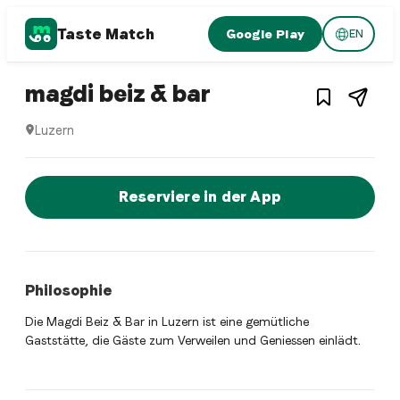
Taste Match
Google Play
EN
1
/
3
Swiss restaurant
– Restaurant in
L
magdi beiz & bar
Luzern
magdi beiz & bar ist ein luzern Swiss restaurant Restauran
Jetzt sofort einen Tisch reservier
Reserviere in der App
Philosophie
Die Magdi Beiz & Bar in Luzern ist eine gemütliche
Gaststätte, die Gäste zum Verweilen und Geniessen einlädt.