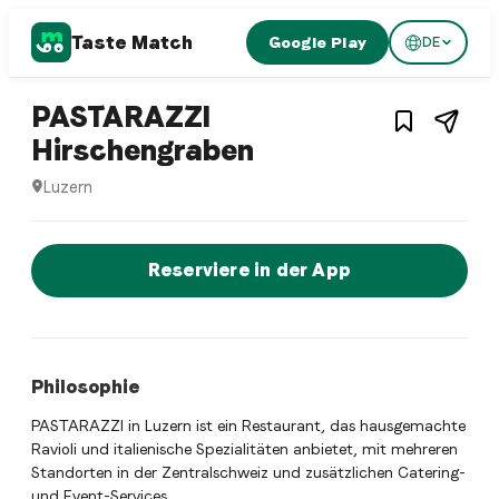
Taste Match
Google Play
DE
1
/
2
Italian restaurant
PASTARAZZI
– Restaurant in
Lu
Hirschengraben
Luzern
PASTARAZZI Hirschengraben ist ein luzern Italian restauran
Jetzt sofort einen Tisch reservier
Reserviere in der App
Philosophie
PASTARAZZI in Luzern ist ein Restaurant, das hausgemachte
Ravioli und italienische Spezialitäten anbietet, mit mehreren
Standorten in der Zentralschweiz und zusätzlichen Catering-
und Event-Services.