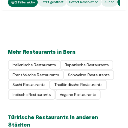
Turkish
Jetzt geöffnet
Sofort Reservation
Zürich
Bern
2 Filter aktiv
Bistro Breiten
Turkish
Venezia
Bern
Turkish
Boomerang's GmbH
Bern
Turkish
Kings Kebap
Bern
Bern
Mehr Restaurants in Bern
Italienische Restaurants
Japanische Restaurants
Französische Restaurants
Schweizer Restaurants
Sushi Restaurants
Thailändische Restaurants
Indische Restaurants
Vegane Restaurants
Türkische Restaurants in anderen
Städten