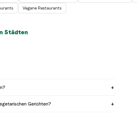
aurants
Vegane Restaurants
en Städten
an?
 vegetarischen Gerichten?