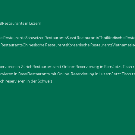
el
Restaurants in Luzern
he Restaurants
Schweizer Restaurants
Sushi Restaurants
Thailändische Rest
 Restaurants
Chinesische Restaurants
Koreanische Restaurants
Vietnamesis
servieren in Zürich
Restaurants mit Online-Reservierung in Bern
Jetzt Tisch 
ervieren in Basel
Restaurants mit Online-Reservierung in Luzern
Jetzt Tisch r
sch reservieren in der Schweiz