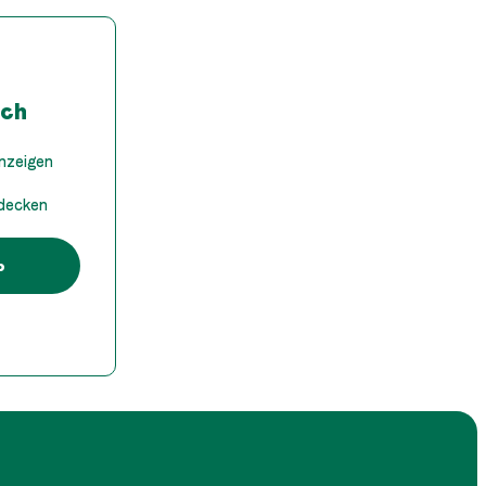
och
anzeigen
tdecken
p