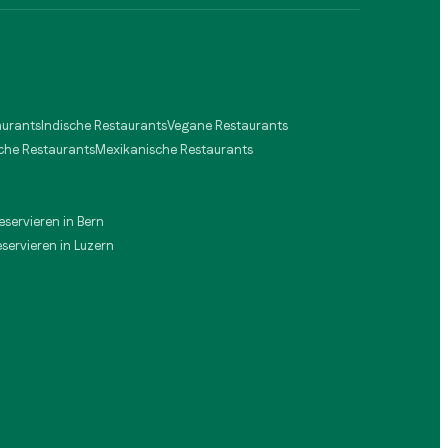
aurants
Indische Restaurants
Vegane Restaurants
che Restaurants
Mexikanische Restaurants
reservieren in Bern
eservieren in Luzern