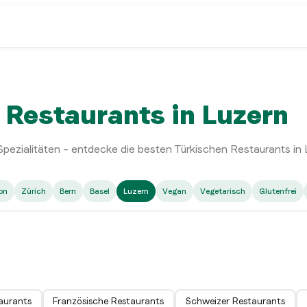
 Restaurants in Luzern
zialitäten – entdecke die besten Türkischen Restaurants in 
Turkish
on
Zürich
Bern
Basel
Luzern
Vegan
Vegetarisch
Glutenfrei
Abi‘s Luzern
Luzern
aurants
Französische Restaurants
Schweizer Restaurants