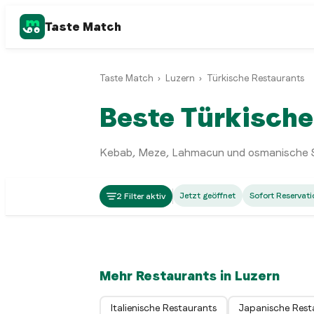
Taste Match
Taste Match
›
Luzern
›
Türkische Restaurants
Beste Türkische
Kebab, Meze, Lahmacun und osmanische Spe
Turkish
Jetzt geöffnet
Sofort Reservati
2 Filter aktiv
Dogans Luzern
Luzern
Mehr Restaurants in Luzern
Italienische Restaurants
Japanische Rest