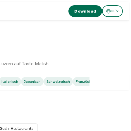
Download
DE
Luzern auf Taste Match.
Italienisch
Japanisch
Schweizerisch
Französisch
Thailändisch
N
Sushi Restaurants