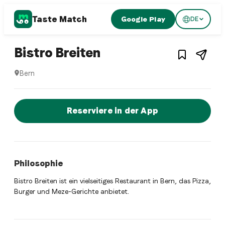
Taste Match
Google Play
DE
1
/
2
Turkish restaurant
– Restaurant in
Bern
Bistro Breiten
Bern
Bistro Breiten ist ein bern Turkish restaurant Restaurant i
Jetzt sofort einen Tisch reservier
Reserviere in der App
Philosophie
Bistro Breiten ist ein vielseitiges Restaurant in Bern, das Pizza,
Burger und Meze-Gerichte anbietet.