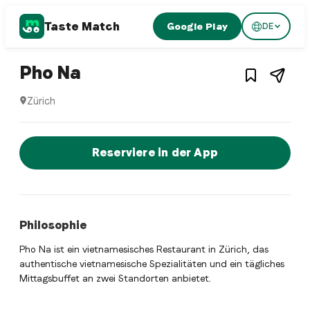
Taste Match
Google Play
DE
1
/
3
Vietnamese restaurant
– Restaurant in
Zürich
,
Sch
Pho Na
Zürich
Pho Na ist ein zurich Vietnamese restaurant Restaurant in 
Jetzt sofort einen Tisch reservier
Reserviere in der App
Philosophie
Pho Na ist ein vietnamesisches Restaurant in Zürich, das
authentische vietnamesische Spezialitäten und ein tägliches
Mittagsbuffet an zwei Standorten anbietet.