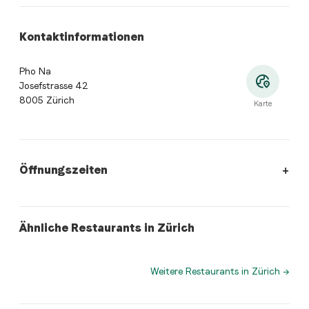
Kontaktinformationen
Pho Na
Josefstrasse 42
8005 Zürich
Karte
Öffnungszeiten
Öffnungszeiten
:
Montag: 11:00 - 14:30, 17:00 - 22:00. Diens
asianFusion
japanese
Ähnliche Restaurants in Zürich
Restaurant The Yard
ICHIZEN Japan Restaurant
Weitere Restaurants in Zürich
→
Wo befindet sich Pho Na?
Pho Na, Josefstrasse 42, 8005 Zürich. Öffne die Tast
Welche Küche bietet Pho Na an?