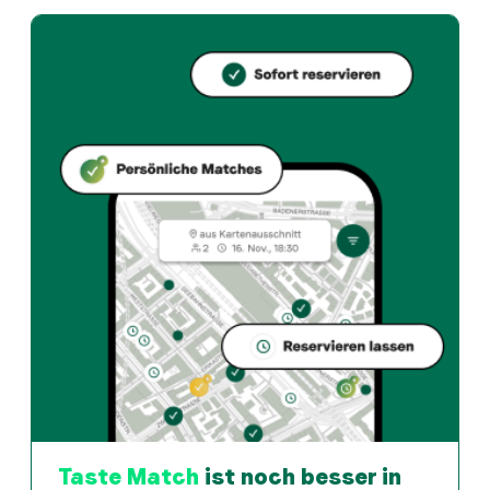
Pho Na bietet zurich und Vietnamese restaurant an i
Wie kann ich bei Pho Na einen Tisch reservieren?
Reserviere direkt über die Taste Match App – in wen
Wann ist Pho Na geöffnet?
Montag: 11:00 - 14:30, 17:00 - 22:00. Dienstag: 11:00 
Wie finde ich Restaurants die zu meinem Geschmack pass
Die Taste Match App analysiert deinen persönlichen G
Taste Match
ist noch besser in