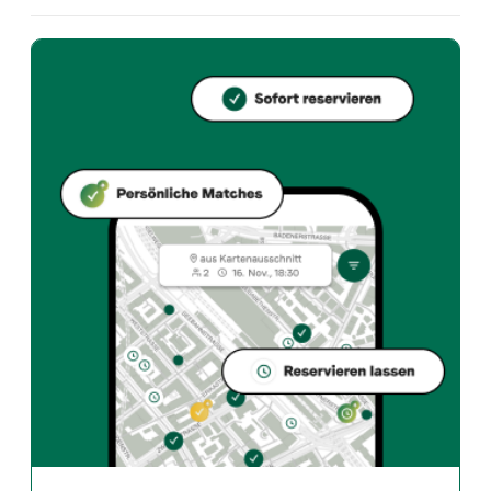
Welche Küche bietet ICHIZEN Japan Restaurant an?
ICHIZEN Japan Restaurant bietet zurich und Japanese
Wie kann ich bei ICHIZEN Japan Restaurant einen Tisch re
Reserviere direkt über die Taste Match App – in wen
Wann ist ICHIZEN Japan Restaurant geöffnet?
Montag: 11:30 - 13:45, 18:15 - 21:30. Dienstag: 11:30 -
Wie finde ich Restaurants die zu meinem Geschmack pass
Die Taste Match App analysiert deinen persönlichen 