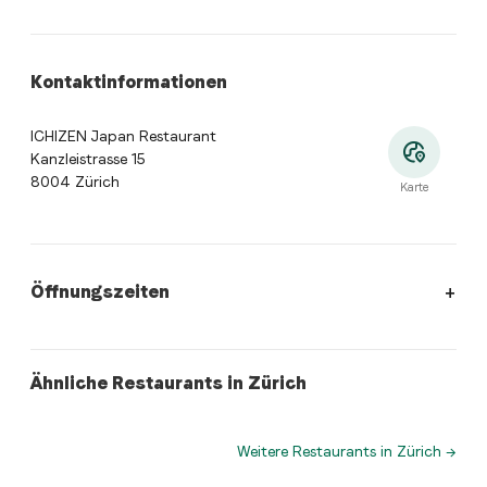
Kontaktinformationen
ICHIZEN Japan Restaurant
Kanzleistrasse 15
8004 Zürich
Karte
Öffnungszeiten
Öffnungszeiten
:
Montag: 11:30 - 13:45, 18:15 - 21:30. Dienst
asianFusion
japanese
Ähnliche Restaurants in Zürich
Restaurant The Yard
Kokoro
Weitere Restaurants in Zürich
→
Wo befindet sich ICHIZEN Japan Restaurant?
ICHIZEN Japan Restaurant, Kanzleistrasse 15, 8004 Z