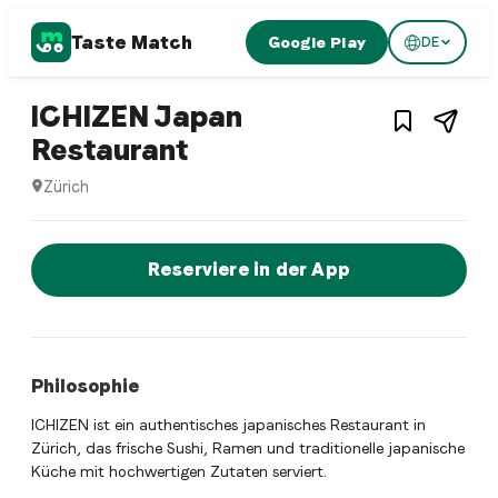
Taste Match
Google Play
DE
1
/
3
Japanese restaurant
ICHIZEN Japan
– Restaurant in
Zürich
Restaurant
Zürich
ICHIZEN Japan Restaurant ist ein zurich Japanese restauran
Jetzt sofort einen Tisch reservier
Reserviere in der App
Philosophie
ICHIZEN ist ein authentisches japanisches Restaurant in
Zürich, das frische Sushi, Ramen und traditionelle japanische
Küche mit hochwertigen Zutaten serviert.