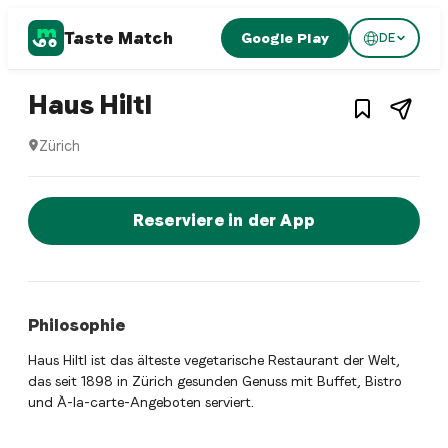
Taste Match
Google Play
DE
1
/
5
Fusion restaurant
– Restaurant in
Zürich
,
Haus Hiltl
Zürich
Haus Hiltl ist ein zurich Fusion restaurant Restaurant in Z
Jetzt sofort einen Tisch reservier
Reserviere in der App
Philosophie
Haus Hiltl ist das älteste vegetarische Restaurant der Welt,
das seit 1898 in Zürich gesunden Genuss mit Buffet, Bistro
und À-la-carte-Angeboten serviert.