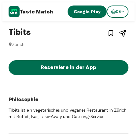
Taste Match
Google Play
DE
1
/
3
Fusion restaurant
– Restaurant in
Zürich
,
Schw
Tibits
Zürich
Tibits ist ein zurich Fusion restaurant Restaurant in Züric
Jetzt sofort einen Tisch reservier
Reserviere in der App
Philosophie
Tibits ist ein vegetarisches und veganes Restaurant in Zürich
mit Buffet, Bar, Take-Away und Catering-Service.