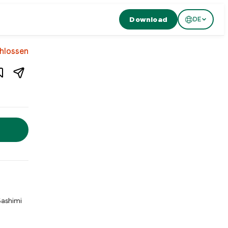
Download
DE
1
/
3
hlossen
 Bimi ist ein japanisches Restaurant an der Seefeldstrasse in Z
Sashimi