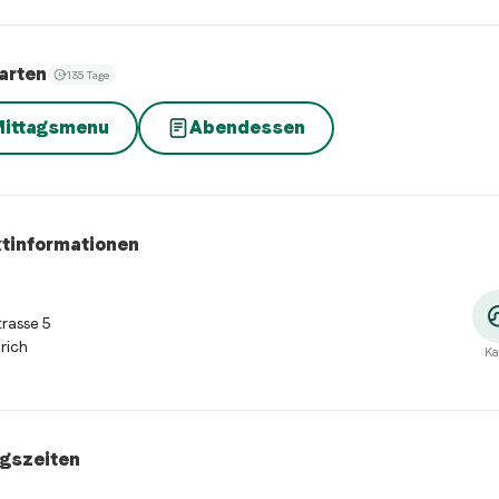
arten
135 Tage
ittagsmenu
Abendessen
tinformationen
trasse 5
rich
Ka
gszeiten