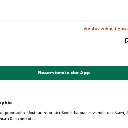
 restaurant
Vorübergehend gesc
– Restaurant in
Zürich
,
Schweiz
 ein zurich Japanese restaurant Restaurant in Zürich, Schweiz.
t sofort einen Tisch reservieren
Reserviere in der App
ophie
 ein japanisches Restaurant an der Seefeldstrasse in Zürich, das Sushi, 
ium Sake anbietet.