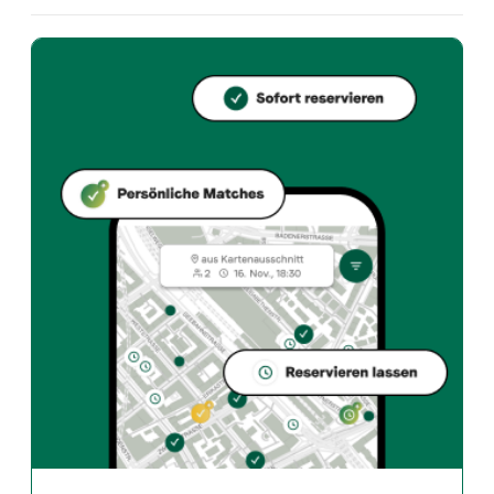
Welche Küche bietet Restaurant Freilager an?
Restaurant Freilager bietet zurich und Italian resta
Wie kann ich bei Restaurant Freilager einen Tisch reservier
Reserviere direkt über die Taste Match App – in wen
Wann ist Restaurant Freilager geöffnet?
Montag: Geschlossen. Dienstag: 11:00 - 14:00, 17:00 -
Wie finde ich Restaurants die zu meinem Geschmack pass
Die Taste Match App analysiert deinen persönlichen G