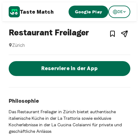
Taste Match
Google Play
DE
1
/
3
Italian restaurant
– Restaurant
Restaurant Freilager
Zürich
Restaurant Freilager ist ein zurich Italian restaurant Resta
Jetzt sofort einen Tisch reservier
Reserviere in der App
Philosophie
Das Restaurant Freilager in Zürich bietet authentische
italienische Küche in der La Trattoria sowie exklusive
Kocherlebnisse in der La Cucina Colaianni für private und
geschäftliche Anlässe.