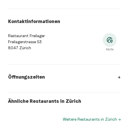
Kontaktinformationen
Restaurant Freilager
Freilagerstrasse 53
8047 Zürich
Karte
Öffnungszeiten
Öffnungszeiten
:
Montag: Geschlossen. Dienstag: 11:00 - 14:0
swiss
swiss
Ähnliche Restaurants in Zürich
Eden Kitchen & Bar
Restaurant Buckhuser Bar Bistro
Weitere Restaurants in Zürich
→
Wo befindet sich Restaurant Freilager?
Restaurant Freilager, Freilagerstrasse 53, 8047 Züric