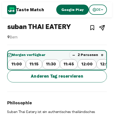
Taste Match
Google Play
DE
1
/
4
Thai restaurant
– Restaurant 
suban THAI EATERY
Bern
suban THAI EATERY ist ein bern Thai restaurant Restaurant i
Jetzt sofort einen Tisch reservier
−
+
Morgen verfügbar
2
Personen
11:00
11:15
11:30
11:45
12:00
12:15
Anderen Tag reservieren
Philosophie
Suban Thai Eatery ist ein authentisches thailändisches