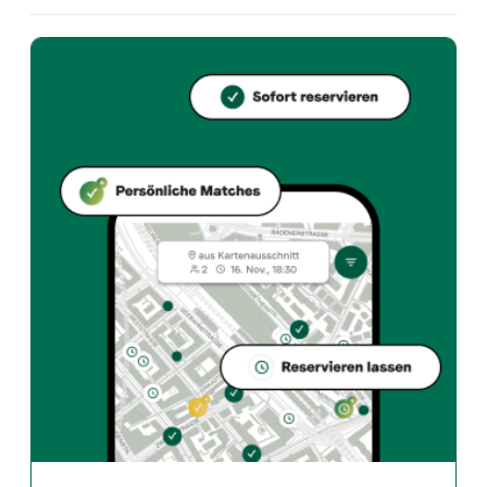
Welche Küche bietet sphères an?
sphères bietet zurich und Swiss restaurant an in Zür
Wie kann ich bei sphères einen Tisch reservieren?
Reserviere direkt über die Taste Match App – in wen
Wann ist sphères geöffnet?
Montag: 08:00 - 23:00. Dienstag: 08:00 - 23:00. Mittw
Wie finde ich Restaurants die zu meinem Geschmack pass
Die Taste Match App analysiert deinen persönlichen G