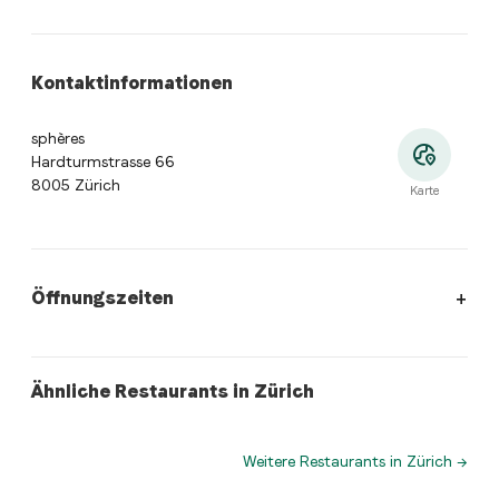
Kontaktinformationen
sphères
Hardturmstrasse 66
8005 Zürich
Karte
Öffnungszeiten
Öffnungszeiten
:
Montag: 08:00 - 23:00. Dienstag: 08:00 - 2
swiss
swiss
Ähnliche Restaurants in Zürich
Viadukt
Minimum Flüela
Weitere Restaurants in Zürich
→
Wo befindet sich sphères?
sphères, Hardturmstrasse 66, 8005 Zürich. Öffne die 