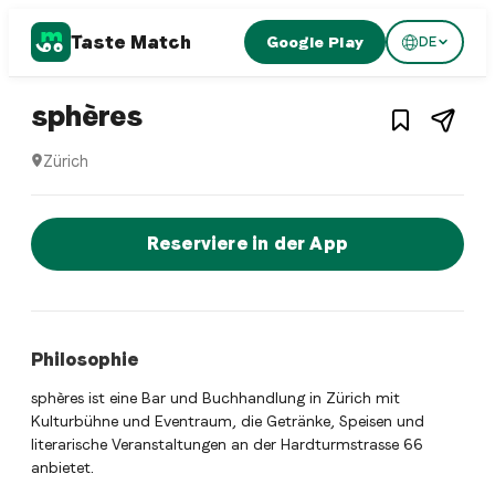
Taste Match
Google Play
DE
1
/
3
Swiss restaurant
– Restaurant in
Zürich
,
Sc
sphères
Zürich
sphères ist ein zurich Swiss restaurant Restaurant in Züri
Jetzt sofort einen Tisch reservier
Reserviere in der App
Philosophie
sphères ist eine Bar und Buchhandlung in Zürich mit
Kulturbühne und Eventraum, die Getränke, Speisen und
literarische Veranstaltungen an der Hardturmstrasse 66
anbietet.