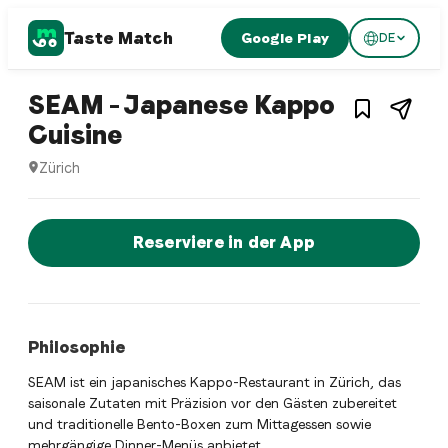
Taste Match
Google Play
DE
1
/
3
Japanese restaurant
SEAM – Japanese Kappo
– Restaurant in
Zürich
,
Sc
Cuisine
Zürich
SEAM – Japanese Kappo Cuisine ist ein zurich Japanese res
Jetzt sofort einen Tisch reservier
Reserviere in der App
Philosophie
SEAM ist ein japanisches Kappo-Restaurant in Zürich, das
saisonale Zutaten mit Präzision vor den Gästen zubereitet
und traditionelle Bento-Boxen zum Mittagessen sowie
mehrgängige Dinner-Menüs anbietet.