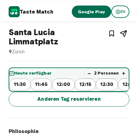
Taste Match
Google Play
EN
1
/
3
Italian restaurant
Santa Lucia
– Restaurant in
Züric
Limmatplatz
Zürich
Santa Lucia Limmatplatz ist ein zurich Italian restaurant R
Jetzt sofort einen Tisch reservier
−
+
Heute verfügbar
2
Personen
11:30
11:45
12:00
12:15
12:30
12:45
Anderen Tag reservieren
Philosophie