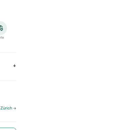
rte
1:30. Mittwoch: 11:30 - 13:30, 18:00 - 21:30. Donnerstag: 11:30 -
 Zürich
→
tch App für die Wegbeschreibung und um direkt einen Tisch zu r
h. In der Taste Match App findest du weitere Restaurants mit 