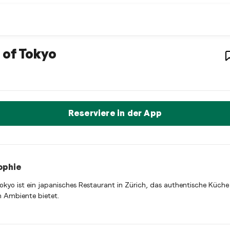
 restaurant
– Restaurant in
Zürich
,
Sch
 of Tokyo
Tokyo ist ein zurich Japanese restaurant Restaurant in Zürich, 
t sofort einen Tisch reservieren
Reserviere in der App
ophie
Tokyo ist ein japanisches Restaurant in Zürich, das authentische Küche
em Ambiente bietet.