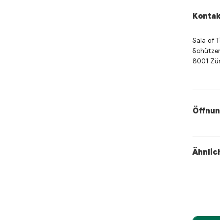
Kontak
Sala of 
Schütze
8001 Zür
Öffnun
Öffnung
japanese
Ähnlic
Metro
Wo befi
Sa
Welche 
Sa