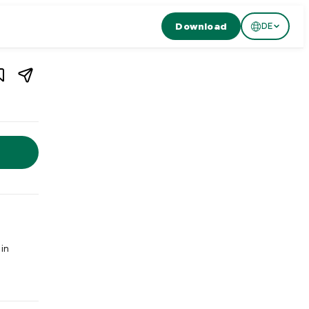
Download
DE
1
/
4
weiz
Schweiz. Sala of Tokyo ist ein japanisches Restaurant in Zürich
 in