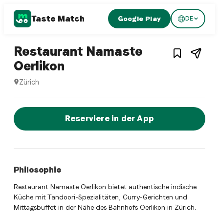
Taste Match
Google Play
DE
1
/
3
Indian restaurant
Restaurant Namaste
– Restaurant in
Zürich
,
Sc
Oerlikon
Zürich
Restaurant Namaste Oerlikon ist ein zurich Indian restaura
Jetzt sofort einen Tisch reservier
Reserviere in der App
Philosophie
Restaurant Namaste Oerlikon bietet authentische indische
Küche mit Tandoori-Spezialitäten, Curry-Gerichten und
Mittagsbuffet in der Nähe des Bahnhofs Oerlikon in Zürich.