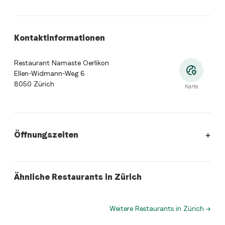
Kontaktinformationen
Restaurant Namaste Oerlikon
Ellen-Widmann-Weg 6
8050 Zürich
Karte
Öffnungszeiten
Öffnungszeiten
:
Montag: 11:00 - 14:00, 17:00 - 22:30. Diens
japanese
chinese
Ähnliche Restaurants in Zürich
Hong Kong Food Paradise
Yan-Ruyi Asiatisches Restaurant
Weitere Restaurants in Zürich
→
Wo befindet sich Restaurant Namaste Oerlikon?
Restaurant Namaste Oerlikon, Ellen-Widmann-Weg 6, 8