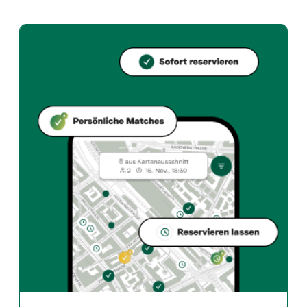
Welche Küche bietet Restaurant Namaste Oerlikon an?
Restaurant Namaste Oerlikon bietet zurich und Indian
Wie kann ich bei Restaurant Namaste Oerlikon einen Tisch 
Reserviere direkt über die Taste Match App – in wen
Wann ist Restaurant Namaste Oerlikon geöffnet?
Montag: 11:00 - 14:00, 17:00 - 22:30. Dienstag: Geschl
Wie finde ich Restaurants die zu meinem Geschmack pass
Die Taste Match App analysiert deinen persönlichen 