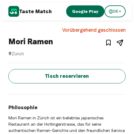
Taste Match
Google Play
DE
Japanese restaurant
Vorübergehend geschlossen
– Restaurant in
Zürich
Mori Ramen
Zürich
Mori Ramen ist ein zurich Japanese restaurant Restaurant i
Jetzt sofort einen Tisch reservier
Tisch reservieren
Philosophie
Mori Ramen in Zürich ist ein beliebtes japanisches
Restaurant an der Hottingerstrasse, das für seine
authentischen Ramen-Gerichte und den freundlichen Service