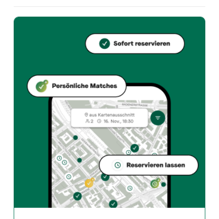
Welche Küche bietet Kai Sushi an?
Kai Sushi bietet zurich und Sushi restaurant an in Z
Wie kann ich bei Kai Sushi einen Tisch reservieren?
Reserviere direkt über die Taste Match App – in wen
Wann ist Kai Sushi geöffnet?
Montag: 11:30 - 14:00, 17:30 - 22:00. Dienstag: 11:30 
Wie finde ich Restaurants die zu meinem Geschmack pass
Die Taste Match App analysiert deinen persönlichen G