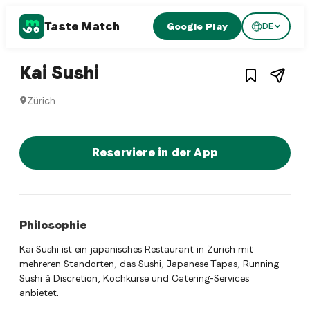
Taste Match
Google Play
DE
1
/
2
Sushi restaurant
– Restaurant in
Zürich
,
S
Kai Sushi
Zürich
Kai Sushi ist ein zurich Sushi restaurant Restaurant in Zür
Jetzt sofort einen Tisch reservier
Reserviere in der App
Philosophie
Kai Sushi ist ein japanisches Restaurant in Zürich mit
mehreren Standorten, das Sushi, Japanese Tapas, Running
Sushi à Discretion, Kochkurse und Catering-Services
anbietet.