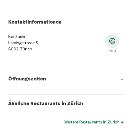
Kontaktinformationen
Kai Sushi
Lessingstrasse 3
8002 Zürich
Karte
Öffnungszeiten
Öffnungszeiten
:
Montag: 11:30 - 14:00, 17:30 - 22:00. Dienst
sushi
indian
Ähnliche Restaurants in Zürich
Kai Sushi Schiffbau
Tamarind Hill Indian Restaurant
Weitere Restaurants in Zürich
→
Wo befindet sich Kai Sushi?
Kai Sushi, Lessingstrasse 3, 8002 Zürich. Öffne die 