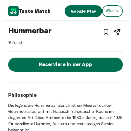
Taste Match
Google Play
DE
1
/
3
French restaurant
– Restaurant in
Zürich
Hummerbar
Zürich
Hummerbar ist ein zurich French restaurant Restaurant in 
Jetzt sofort einen Tisch reservier
Reserviere in der App
Philosophie
Die legendäre Hummerbar Zürich ist ein Meeresfrüchte-
Gourmetrestaurant mit klassisch französischer Küche im
eleganten Art Déco Ambiente der 1930er Jahre, das seit 1935
für exzellente Hummer, Austern und erstklassigen Service
bekannt ist.