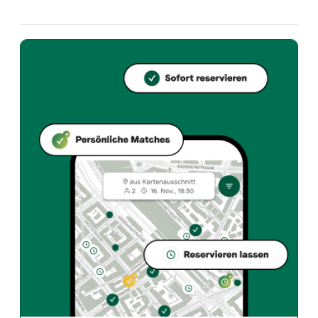
Hummerbar, Bahnhofstrasse 87, 8001 Zürich. Öffne di
Welche Küche bietet Hummerbar an?
Hummerbar bietet zurich und French restaurant an in
Wie kann ich bei Hummerbar einen Tisch reservieren?
Reserviere direkt über die Taste Match App – in wen
Wann ist Hummerbar geöffnet?
Montag: 11:30 - 14:30, 18:00 - 23:00. Dienstag: 11:30 
Wie finde ich Restaurants die zu meinem Geschmack pass
Die Taste Match App analysiert deinen persönlichen 