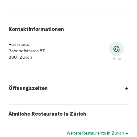
Kontaktinformationen
Hummerbar
Bahnhofstrasse 87
8001 Zürich
Karte
Öffnungszeiten
Öffnungszeiten
:
Montag: 11:30 - 14:30, 18:00 - 23:00. Diens
french
italian
Ähnliche Restaurants in Zürich
La Soupière
IL Gattopardo
Weitere Restaurants in Zürich
→
Wo befindet sich Hummerbar?