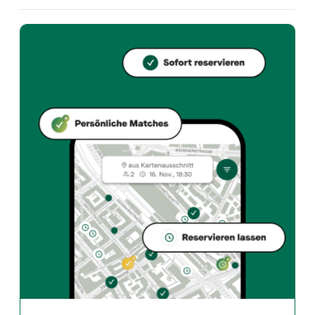
Welche Küche bietet House of Mezze an?
House of Mezze bietet zurich und Lebanese restauran
Wie kann ich bei House of Mezze einen Tisch reservieren?
Reserviere direkt über die Taste Match App – in wen
Wann ist House of Mezze geöffnet?
Montag: 11:00 - 21:00. Dienstag: 11:00 - 21:00. Mittwo
Wie finde ich Restaurants die zu meinem Geschmack pass
Die Taste Match App analysiert deinen persönlichen 