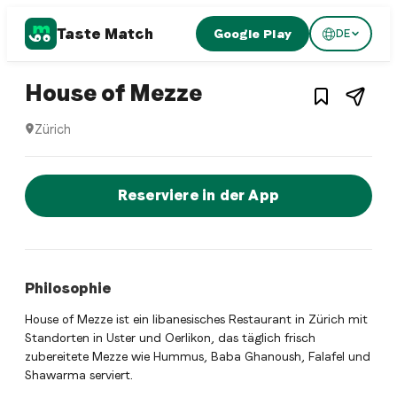
Taste Match
Google Play
DE
1
/
3
Lebanese restaurant
– Restaurant in
Zü
House of Mezze
Zürich
House of Mezze ist ein zurich Lebanese restaurant Restaura
Jetzt sofort einen Tisch reservier
Reserviere in der App
Philosophie
House of Mezze ist ein libanesisches Restaurant in Zürich mit
Standorten in Uster und Oerlikon, das täglich frisch
zubereitete Mezze wie Hummus, Baba Ghanoush, Falafel und
Shawarma serviert.