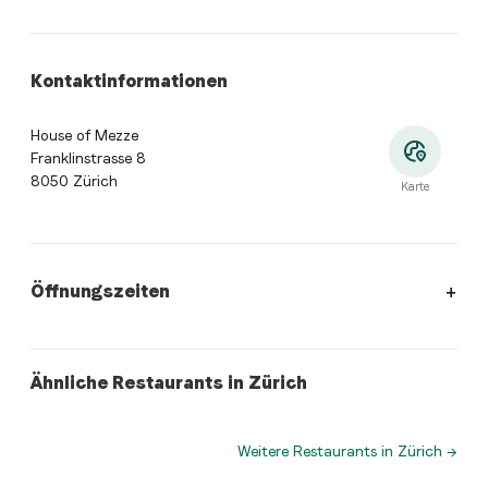
Kontaktinformationen
House of Mezze
Franklinstrasse 8
8050 Zürich
Karte
Öffnungszeiten
Öffnungszeiten
:
Montag: 11:00 - 21:00. Dienstag: 11:00 - 21
tibetan
lebanese
Ähnliche Restaurants in Zürich
Tibet Stubä - Wollishofen
Restaurant SimSim City
Weitere Restaurants in Zürich
→
Wo befindet sich House of Mezze?
House of Mezze, Franklinstrasse 8, 8050 Zürich. Öffn