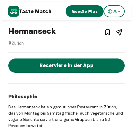
Taste Match
Google Play
DE
1
/
3
Swiss restaurant
– Restaurant in
Züric
Hermanseck
Zürich
Hermanseck ist ein zurich Swiss restaurant Restaurant in 
Jetzt sofort einen Tisch reservier
Reserviere in der App
Philosophie
Das Hermanseck ist ein gemütliches Restaurant in Zürich,
das von Montag bis Samstag frische, auch vegetarische und
vegane Gerichte serviert und gerne Gruppen bis zu 50
Personen bewirtet.