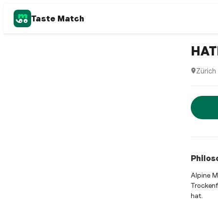
Taste Match
Swiss re
HAT
Zürich
HATECKE
Jetz
Philos
Alpine M
Trockenf
hat.