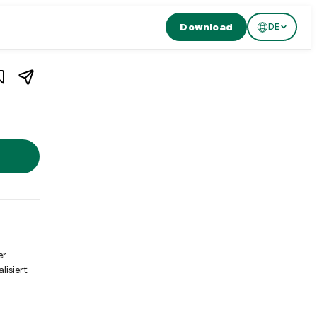
Download
DE
1
/
3
ürich
,
Schweiz
h, Schweiz. Alpine Metzgerei und Bar Boucherie in Zürich, die s
er
lisiert