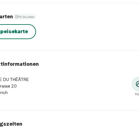
arten
10 Stunden
peisekarte
tinformationen
E DU THÉÂTRE
rasse 20
rich
Ka
gszeiten
szeiten
:
Montag: 09:00 - 18:00. Dienstag: 09:00 - 22:00. Mittw