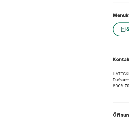
Menuk
S
Kontak
HATECK
Dufourst
8008 Zü
Öffnun
Öffnung