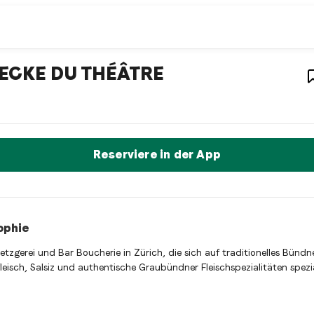
staurant
– Restaurant in
Z
ECKE DU THÉÂTRE
 DU THÉÂTRE ist ein zurich Swiss restaurant Restaurant in Züric
t sofort einen Tisch reservieren
Reserviere in der App
ophie
etzgerei und Bar Boucherie in Zürich, die sich auf traditionelles Bündn
leisch, Salsiz und authentische Graubündner Fleischspezialitäten spezia