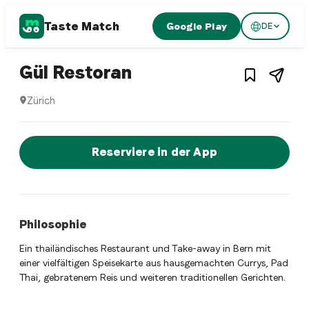
Taste Match
Google Play
DE
1
/
3
Turkish restaurant
– Restaurant in
Züric
Gül Restoran
Zürich
Gül Restoran ist ein zurich Turkish restaurant Restaurant 
Jetzt sofort einen Tisch reservier
Reserviere in der App
Philosophie
Ein thailändisches Restaurant und Take-away in Bern mit
einer vielfältigen Speisekarte aus hausgemachten Currys, Pad
Thai, gebratenem Reis und weiteren traditionellen Gerichten.