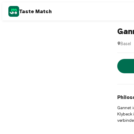
Taste Match
Italian r
Gan
Basel
Gannet 
Jetz
Philos
Gannet i
Klybeck 
verbinde