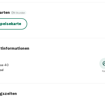
arten
9 Stunden
peisekarte
tinformationen
sse 40
sel
Ka
gszeiten
szeiten
:
Montag: Geschlossen. Dienstag: 18:00 - 22:00. Mittwoc