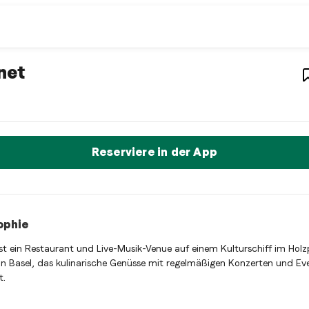
estaurant
– Restaurant in
Basel
,
Schweiz
net
ist ein basel Italian restaurant Restaurant in Basel, Schweiz. 
t sofort einen Tisch reservieren
Reserviere in der App
ophie
st ein Restaurant und Live-Musik-Venue auf einem Kulturschiff im Holz
in Basel, das kulinarische Genüsse mit regelmäßigen Konzerten und Ev
t.