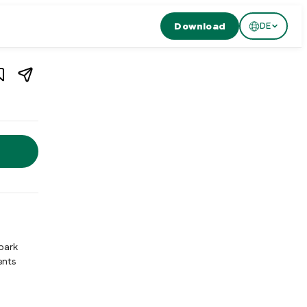
Download
DE
1
/
3
Gannet ist ein Restaurant und Live-Musik-Venue auf einem Kultu
park
ents