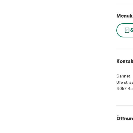
Menuk
S
Kontak
Gannet
Uferstra
4057 Ba
Öffnun
Öffnung