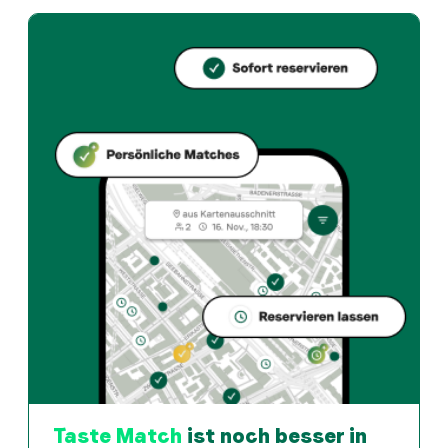
Fallender Brunnenhof bietet zurich und Swiss restaur
Wie kann ich bei Fallender Brunnenhof einen Tisch reservie
Reserviere direkt über die Taste Match App – in wen
Wann ist Fallender Brunnenhof geöffnet?
Montag: 10:00 - 23:00. Dienstag: 10:00 - 23:00. Mittw
Wie finde ich Restaurants die zu meinem Geschmack pass
Die Taste Match App analysiert deinen persönlichen G
Taste Match
ist noch besser in