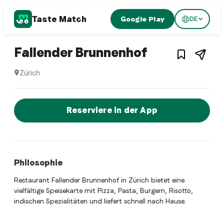
Taste Match
Google Play
DE
1
/
3
Swiss restaurant
– Restaurant
Fallender Brunnenhof
Zürich
Fallender Brunnenhof ist ein zurich Swiss restaurant Restau
Jetzt sofort einen Tisch reservier
Reserviere in der App
Philosophie
Restaurant Fallender Brunnenhof in Zürich bietet eine
vielfältige Speisekarte mit Pizza, Pasta, Burgern, Risotto,
indischen Spezialitäten und liefert schnell nach Hause.