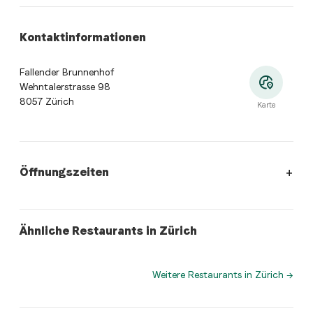
Kontaktinformationen
Fallender Brunnenhof
Wehntalerstrasse 98
8057 Zürich
Karte
Öffnungszeiten
Öffnungszeiten
:
Montag: 10:00 - 23:00. Dienstag: 10:00 - 2
swiss
fusion
Ähnliche Restaurants in Zürich
Binzgarten
Be Heroes
Weitere Restaurants in Zürich
→
Wo befindet sich Fallender Brunnenhof?
Fallender Brunnenhof, Wehntalerstrasse 98, 8057 Züri
Welche Küche bietet Fallender Brunnenhof an?