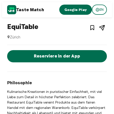
Taste Match
Google Play
EN
1
/
3
Swiss restaurant
– Restaurant in
Zürich
,
S
EquiTable
Zürich
EquiTable ist ein zurich Swiss restaurant Restaurant in Zü
Jetzt sofort einen Tisch reservier
Reserviere in der App
Philosophie
Kulinarische Kreationen in puristischer Einfachheit, mit viel
Liebe zum Detail in höchster Perfektion zelebriert. Das
Restaurant EquiTable vereint Produkte aus dem fairen
Handel mit dem regionalen Warenkorb. EquiTable verkörpert
Nachhaltigkeit als Lebensstil und bietet mit gesunden und