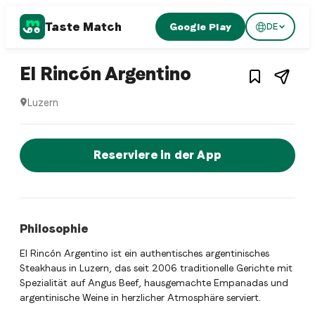
Taste Match
Google Play
DE
1
/
4
Argentinian restaurant
– Restaurant 
El Rincón Argentino
Luzern
El Rincón Argentino ist ein luzern Argentinian restaurant 
Jetzt sofort einen Tisch reservier
Reserviere in der App
Philosophie
El Rincón Argentino ist ein authentisches argentinisches
Steakhaus in Luzern, das seit 2006 traditionelle Gerichte mit
Spezialität auf Angus Beef, hausgemachte Empanadas und
argentinische Weine in herzlicher Atmosphäre serviert.