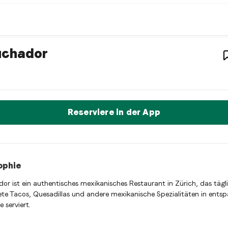
restaurant
– Restaurant in
Zürich
,
Schw
uchador
ador ist ein zurich Mexican restaurant Restaurant in Zürich, Sc
t sofort einen Tisch reservieren
Reserviere in der App
ophie
dor ist ein authentisches mexikanisches Restaurant in Zürich, das tägli
ete Tacos, Quesadillas und andere mexikanische Spezialitäten in ent
 serviert.