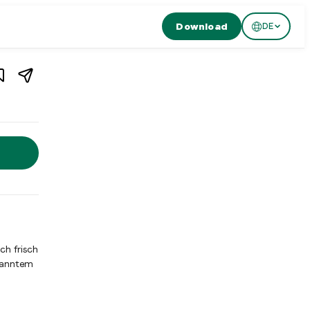
Download
DE
1
/
3
eiz
hweiz. El Luchador ist ein authentisches mexikanisches Restaur
ch frisch
spanntem