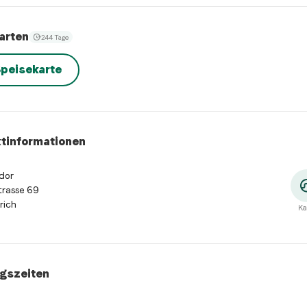
arten
244 Tage
peisekarte
tinformationen
dor
trasse 69
rich
Ka
gszeiten
szeiten
:
Montag: 17:00 - 22:00. Dienstag: 17:00 - 23:00. Mittwo