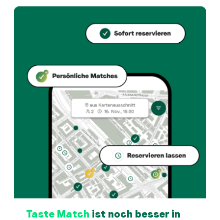
Dreispitz bietet zurich und Swiss restaurant an in Z
Wie kann ich bei Dreispitz einen Tisch reservieren?
Reserviere direkt über die Taste Match App – in wen
Wann ist Dreispitz geöffnet?
Montag: 09:00 - 14:00, 17:00 - 21:30. Dienstag: 10:30
Wie finde ich Restaurants die zu meinem Geschmack pass
Die Taste Match App analysiert deinen persönlichen G
Taste Match
ist noch besser in