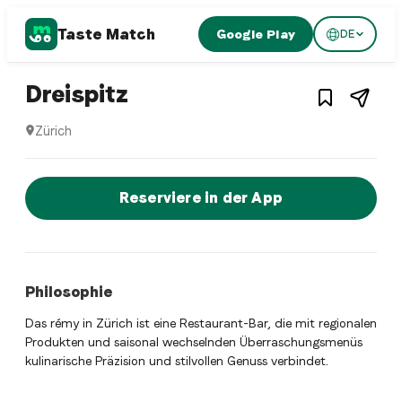
Taste Match
Google Play
DE
Swiss restaurant
– Restaurant in
Zürich
,
S
Dreispitz
Zürich
Dreispitz ist ein zurich Swiss restaurant Restaurant in Zü
Jetzt sofort einen Tisch reservier
Reserviere in der App
Philosophie
Das rémy in Zürich ist eine Restaurant-Bar, die mit regionalen
Produkten und saisonal wechselnden Überraschungsmenüs
kulinarische Präzision und stilvollen Genuss verbindet.