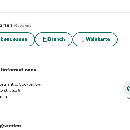
arten
2 Stunden
Abendessen
Brunch
Weinkarte
tinformationen
aurant & Cocktail Bar
rstrasse 5
rich
Ka
gszeiten