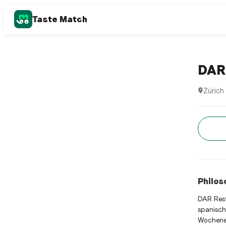
Taste Match
Afghan r
DAR 
Zürich
DAR Res
Jetz
Philos
DAR Rest
spanisch
Wochenen