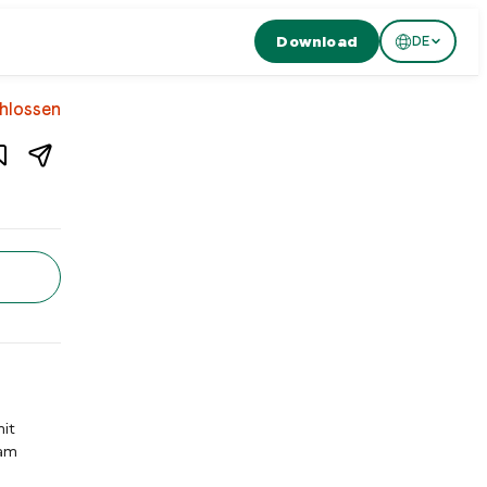
Download
DE
1
/
3
hlossen
ant in
Zürich
,
Schweiz
urant in Zürich, Schweiz. DAR Restaurant & Cocktail Bar in Zü
mit
 am