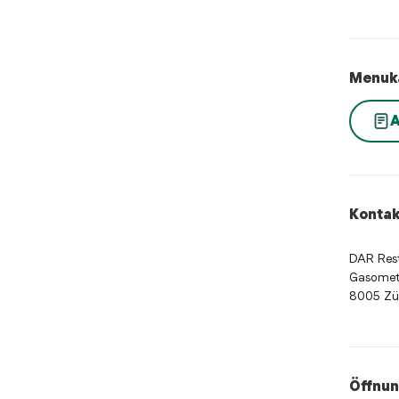
Menuk
Kontak
DAR Rest
Gasomete
8005 Zü
Öffnun