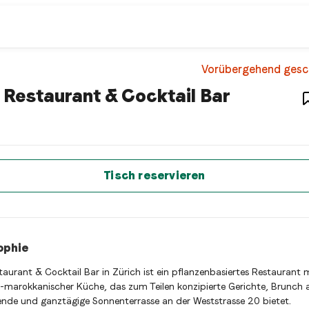
estaurant
Vorübergehend gesc
– Restaur
Restaurant & Cocktail Bar
taurant & Cocktail Bar ist ein zurich Afghan restaurant Resta
t sofort einen Tisch reservieren
Tisch reservieren
ophie
aurant & Cocktail Bar in Zürich ist ein pflanzenbasiertes Restaurant 
-marokkanischer Küche, das zum Teilen konzipierte Gerichte, Brunch
de und ganztägige Sonnenterrasse an der Weststrasse 20 bietet.