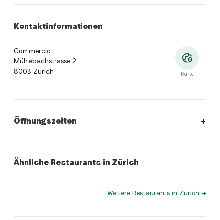
Kontaktinformationen
Commercio
Mühlebachstrasse 2
8008 Zürich
Karte
Öffnungszeiten
Öffnungszeiten
:
Montag: 11:30 - 14:30, 17:30 - 23:00. Dienst
italian
italian
Ähnliche Restaurants in Zürich
Frascati
Sento
Weitere Restaurants in Zürich
→
Wo befindet sich Commercio?
Commercio, Mühlebachstrasse 2, 8008 Zürich. Öffne d
Welche Küche bietet Commercio an?