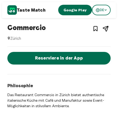
Taste Match
Google Play
DE
1
/
3
Italian restaurant
– Restaurant in
Zürich
Commercio
Zürich
Commercio ist ein zurich Italian restaurant Restaurant in 
Jetzt sofort einen Tisch reservier
Reserviere in der App
Philosophie
Das Restaurant Commercio in Zürich bietet authentische
italienische Küche mit Café und Manufaktur sowie Event-
Möglichkeiten in stilvollem Ambiente.