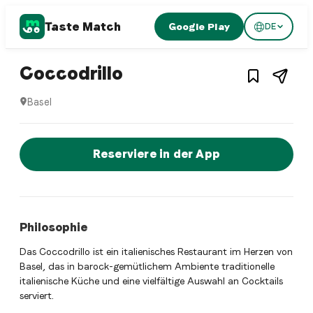
Taste Match
Google Play
DE
1
/
2
Italian restaurant
– Restaurant in
Basel
Coccodrillo
Basel
Coccodrillo ist ein basel Italian restaurant Restaurant in 
Jetzt sofort einen Tisch reservier
Reserviere in der App
Philosophie
Das Coccodrillo ist ein italienisches Restaurant im Herzen von
Basel, das in barock-gemütlichem Ambiente traditionelle
italienische Küche und eine vielfältige Auswahl an Cocktails
serviert.