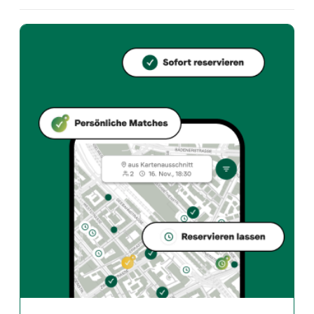
Welche Küche bietet Coccodrillo an?
Coccodrillo bietet basel und Italian restaurant an i
Wie kann ich bei Coccodrillo einen Tisch reservieren?
Reserviere direkt über die Taste Match App – in wen
Wann ist Coccodrillo geöffnet?
Montag: 11:30 - 14:30, 17:00 - 22:00. Dienstag: 11:30 
Wie finde ich Restaurants die zu meinem Geschmack pass
Die Taste Match App analysiert deinen persönlichen G