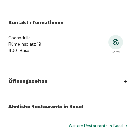
Kontaktinformationen
Coccodrillo
Rümelinsplatz 19
4001 Basel
Karte
Öffnungszeiten
Öffnungszeiten
:
Montag: 11:30 - 14:30, 17:00 - 22:00. Dienst
swiss
swiss
Ähnliche Restaurants in Basel
Restaurant Löwenzorn
Indian Tandoori Palace
Weitere Restaurants in Basel
→
Wo befindet sich Coccodrillo?
Coccodrillo, Rümelinsplatz 19, 4001 Basel. Öffne die