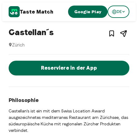
Taste Match
Google Play
DE
1
/
3
Fusion restaurant
– Restaurant in
Zürich
Castellan´s
Zürich
Castellan´s ist ein zurich Fusion restaurant Restaurant in
Jetzt sofort einen Tisch reservier
Reserviere in der App
Philosophie
Castellan's ist ein mit dem Swiss Location Award
ausgezeichnetes mediterranes Restaurant am Zürichsee, das
südeuropäische Küche mit regionalen Zürcher Produkten
verbindet.