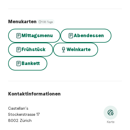
Menukarten
135 Tage
Mittagsmenu
Abendessen
Frühstück
Weinkarte
Bankett
Kontaktinformationen
Castellan´s
Stockerstrasse 17
8002 Zürich
Karte