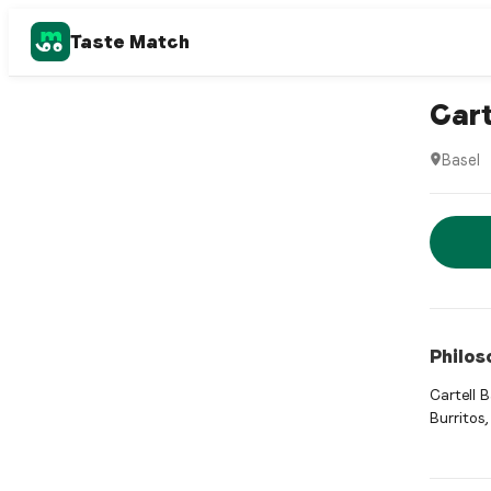
Taste Match
Mexican 
Cart
Basel
Cartell 
Jetz
Philos
Cartell 
Burritos