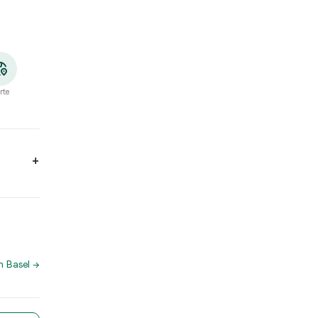
rte
 14:00, 17:30 - 23:00. Mittwoch: 11:30 - 14:00, 17:30 - 23:00. Do
n Basel
→
ste Match App für die Wegbeschreibung und um direkt einen Tisch
In der Taste Match App findest du weitere Restaurants mit ähn