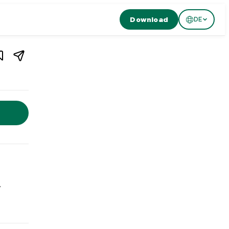
Download
DE
1
/
3
eiz
hweiz. Cartell Basel ist ein mexikanisches Restaurant in Basel,
,