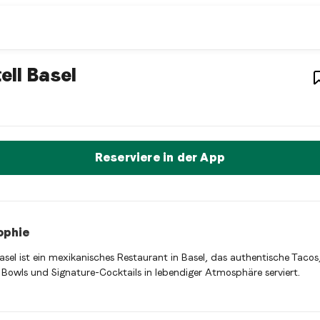
restaurant
– Restaurant in
Basel
,
Schw
ell Basel
Basel ist ein basel Mexican restaurant Restaurant in Basel, Sc
t sofort einen Tisch reservieren
Reserviere in der App
ophie
Basel ist ein mexikanisches Restaurant in Basel, das authentische Tacos
, Bowls und Signature-Cocktails in lebendiger Atmosphäre serviert.