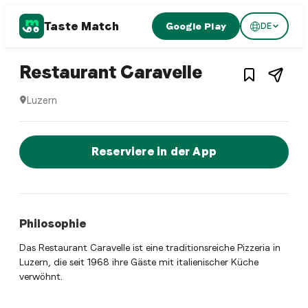
Taste Match
Google Play
DE
1
/
3
Italian restaurant
– Restaurant
Restaurant Caravelle
Luzern
Restaurant Caravelle ist ein luzern Italian restaurant Resta
Jetzt sofort einen Tisch reservier
Reserviere in der App
Philosophie
Das Restaurant Caravelle ist eine traditionsreiche Pizzeria in
Luzern, die seit 1968 ihre Gäste mit italienischer Küche
verwöhnt.