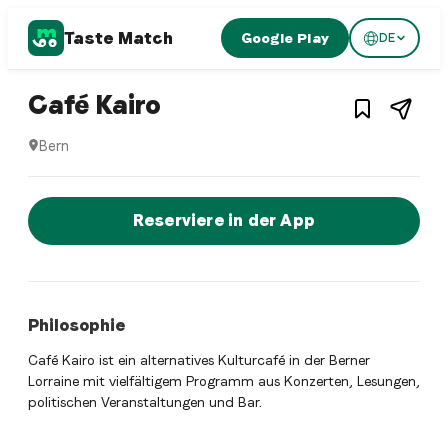
Taste Match
Google Play
DE
1
/
2
Swiss restaurant
– Restaurant in
Bern
,
S
Café Kairo
Bern
Café Kairo ist ein bern Swiss restaurant Restaurant in Bern
Jetzt sofort einen Tisch reservier
Reserviere in der App
Philosophie
Café Kairo ist ein alternatives Kulturcafé in der Berner
Lorraine mit vielfältigem Programm aus Konzerten, Lesungen,
politischen Veranstaltungen und Bar.