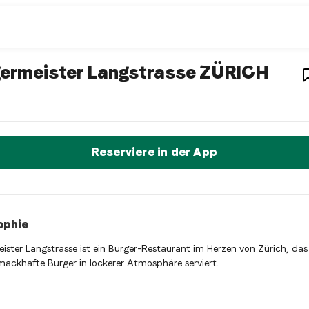
r restaurant
– Re
ermeister Langstrasse ZÜRICH
eister Langstrasse ZÜRICH ist ein zurich Hamburger restaurant 
t sofort einen Tisch reservieren
Reserviere in der App
ophie
ister Langstrasse ist ein Burger-Restaurant im Herzen von Zürich, das 
ackhafte Burger in lockerer Atmosphäre serviert.