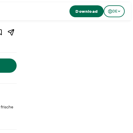
Download
DE
1
/
2
staurant in
Zürich
,
Schweiz
Restaurant in Zürich, Schweiz. Burgermeister Langstrasse ist e
frische