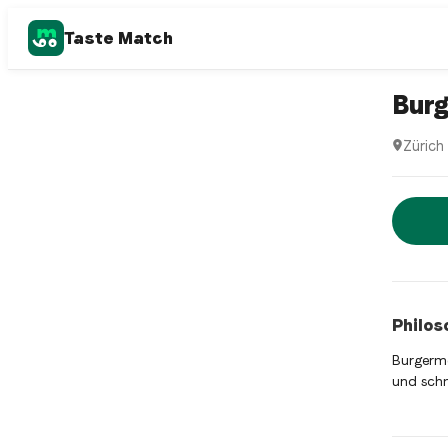
Taste Match
Hamburge
Burg
Zürich
Burgerm
Jetz
Philos
Burgerme
und schm