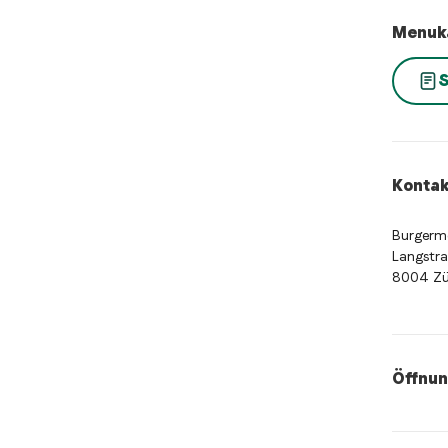
Menuk
S
Kontak
Burgerme
Langstra
8004 Zü
Öffnun
Öffnung