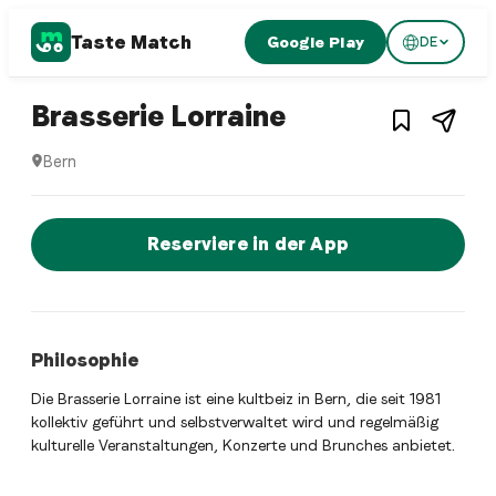
Taste Match
Google Play
DE
1
/
4
Swiss restaurant
– Restaurant i
Brasserie Lorraine
Bern
Brasserie Lorraine ist ein bern Swiss restaurant Restaurant
Jetzt sofort einen Tisch reservier
Reserviere in der App
Philosophie
Die Brasserie Lorraine ist eine kultbeiz in Bern, die seit 1981
kollektiv geführt und selbstverwaltet wird und regelmäßig
kulturelle Veranstaltungen, Konzerte und Brunches anbietet.