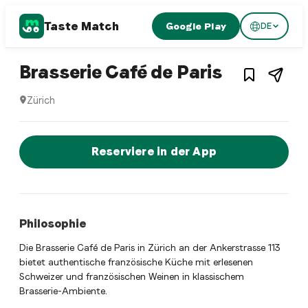
Taste Match
Google Play
DE
1
/
3
French restaurant
– Restaur
Brasserie Café de Paris
Zürich
Brasserie Café de Paris ist ein zurich French restaurant R
Jetzt sofort einen Tisch reservier
Reserviere in der App
Philosophie
Die Brasserie Café de Paris in Zürich an der Ankerstrasse 113
bietet authentische französische Küche mit erlesenen
Schweizer und französischen Weinen in klassischem
Brasserie-Ambiente.