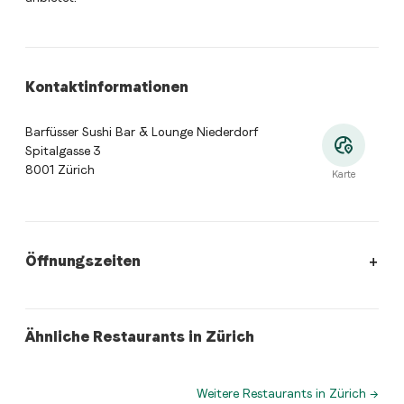
Kontaktinformationen
Barfüsser Sushi Bar & Lounge Niederdorf
Spitalgasse 3
8001 Zürich
Karte
Öffnungszeiten
Öffnungszeiten
:
Montag: 11:30 - 22:30. Dienstag: 11:30 - 22:
asianFusion
sushi
Ähnliche Restaurants in Zürich
Hong Kong Food Paradise
Negishi
Weitere Restaurants in Zürich
→
Wo befindet sich Barfüsser Sushi Bar & Lounge Niederdorf