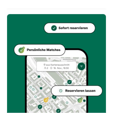
Barfüsser Sushi Bar & Lounge Niederdorf, Spitalgasse
Welche Küche bietet Barfüsser Sushi Bar & Lounge Nieder
Barfüsser Sushi Bar & Lounge Niederdorf bietet zuric
Wie kann ich bei Barfüsser Sushi Bar & Lounge Niederdorf 
Reserviere direkt über die Taste Match App – in wen
Wann ist Barfüsser Sushi Bar & Lounge Niederdorf geöffne
Montag: 11:30 - 22:30. Dienstag: 11:30 - 22:30. Mittwo
Wie finde ich Restaurants die zu meinem Geschmack pass
Die Taste Match App analysiert deinen persönlichen G