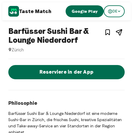
Taste Match
Google Play
DE
1
/
3
Sushi restaurant
Barfüsser Sushi Bar &
– Restaurant i
Lounge Niederdorf
Zürich
Barfüsser Sushi Bar & Lounge Niederdorf ist ein zurich Sush
Jetzt sofort einen Tisch reservier
Reserviere in der App
Philosophie
Barfüsser Sushi Bar & Lounge Niederdorf ist eine moderne
Sushi-Bar in Zürich, die frisches Sushi, kreative Spezialitäten
und Take-away-Service an vier Standorten in der Region
anbietet.