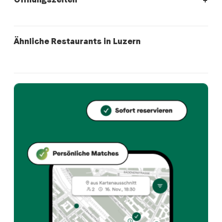
Öffnungszeiten:
Montag: 07:00 - 00:00. Dienstag: 07:00 - 0
italian
swiss
Ähnliche Restaurants in Luzern
BACiO della MAMMA
Cosmo Luzern
Wo befindet sich Bahnhöfli?
Bahnhöfli, Pilatusstrasse 2, 6003 Luzern. Öffne die 
Welche Küche bietet Bahnhöfli an?
Bahnhöfli bietet luzern und Swiss restaurant an in L
Wie kann ich bei Bahnhöfli einen Tisch reservieren?
Reserviere direkt über die Taste Match App – in wen
Wann ist Bahnhöfli geöffnet?
Montag: 07:00 - 00:00. Dienstag: 07:00 - 00:00. Mittw
Wie finde ich Restaurants die zu meinem Geschmack pass
Die Taste Match App analysiert deinen persönlichen G