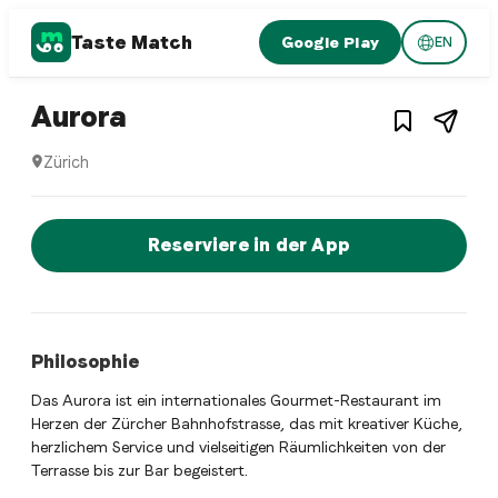
Taste Match
Google Play
EN
1
/
3
Swiss restaurant
– Restaurant in
Zürich
,
Sch
Aurora
Zürich
Aurora ist ein zurich Swiss restaurant Restaurant in Zürich
Jetzt sofort einen Tisch reservier
Reserviere in der App
Philosophie
Das Aurora ist ein internationales Gourmet-Restaurant im
Herzen der Zürcher Bahnhofstrasse, das mit kreativer Küche,
herzlichem Service und vielseitigen Räumlichkeiten von der
Terrasse bis zur Bar begeistert.