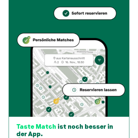
Welche Küche bietet Aurora an?
Aurora bietet zurich und Swiss restaurant an in Züri
Wie kann ich bei Aurora einen Tisch reservieren?
Reserviere direkt über die Taste Match App – in wen
Wann ist Aurora geöffnet?
Montag: 11:00 - 23:00. Dienstag: 11:00 - 23:00. Mittw
Wie finde ich Restaurants die zu meinem Geschmack pass
Die Taste Match App analysiert deinen persönlichen G
Taste Match
ist noch besser in
der App.