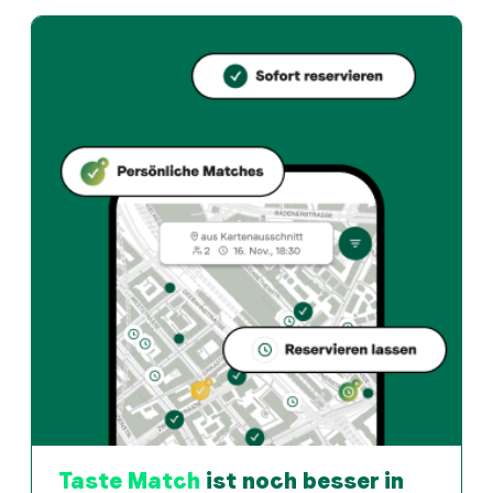
ARLECCHINO kaffee & kultur bietet luzern und Swiss 
Wie kann ich bei ARLECCHINO kaffee & kultur einen Tisch 
Reserviere direkt über die Taste Match App – in wen
Wann ist ARLECCHINO kaffee & kultur geöffnet?
Montag: 06:30 - 18:00. Dienstag: 06:30 - 18:00. Mittw
Wie finde ich Restaurants die zu meinem Geschmack pass
Die Taste Match App analysiert deinen persönlichen 
Taste Match
ist noch besser in