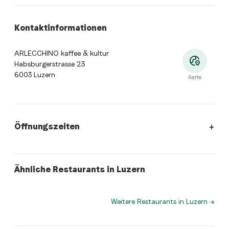
Kontaktinformationen
ARLECCHINO kaffee & kultur
Habsburgerstrasse 23
6003 Luzern
Karte
Öffnungszeiten
Öffnungszeiten
:
Montag: 06:30 - 18:00. Dienstag: 06:30 - 1
swiss
swiss
Ähnliche Restaurants in Luzern
Hinicht
Restaurant sowieso
Weitere Restaurants in Luzern
→
Wo befindet sich ARLECCHINO kaffee & kultur?
ARLECCHINO kaffee & kultur, Habsburgerstrasse 23, 6
Welche Küche bietet ARLECCHINO kaffee & kultur an?