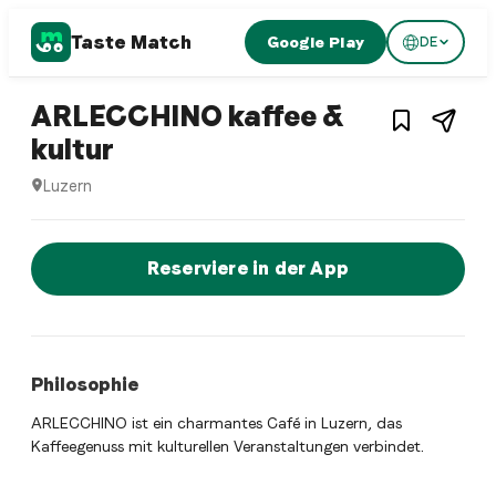
Taste Match
Google Play
DE
1
/
2
Swiss restaurant
ARLECCHINO kaffee &
– Restaurant in
Luzern
,
Sch
kultur
Luzern
ARLECCHINO kaffee & kultur ist ein luzern Swiss restauran
Jetzt sofort einen Tisch reservier
Reserviere in der App
Philosophie
ARLECCHINO ist ein charmantes Café in Luzern, das
Kaffeegenuss mit kulturellen Veranstaltungen verbindet.