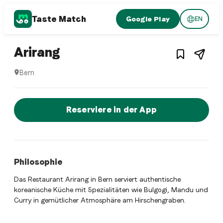
Taste Match
Google Play
EN
Korean restaurant
– Restaurant in
Bern
,
Schw
Arirang
Bern
Arirang ist ein bern Korean restaurant Restaurant in Bern
Jetzt sofort einen Tisch reservier
Reserviere in der App
Philosophie
Das Restaurant Arirang in Bern serviert authentische
koreanische Küche mit Spezialitäten wie Bulgogi, Mandu und
Curry in gemütlicher Atmosphäre am Hirschengraben.