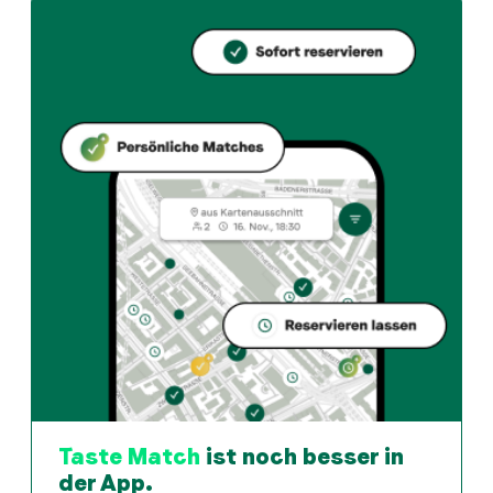
Wie kann ich bei Antalya restaurant einen Tisch reserviere
Reserviere direkt über die Taste Match App – in wen
Wann ist Antalya restaurant geöffnet?
Montag: 09:00 - 23:00. Dienstag: 09:00 - 23:00. Mittw
Wie finde ich Restaurants die zu meinem Geschmack pass
Die Taste Match App analysiert deinen persönlichen G
Taste Match
ist noch besser in
der App.