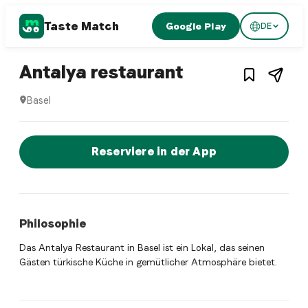
Taste Match
Google Play
DE
1
/
3
Turkish restaurant
– Restaurant i
Antalya restaurant
Basel
Antalya restaurant ist ein basel Turkish restaurant Restau
Jetzt sofort einen Tisch reservier
Reserviere in der App
Philosophie
Das Antalya Restaurant in Basel ist ein Lokal, das seinen
Gästen türkische Küche in gemütlicher Atmosphäre bietet.